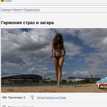
Юмор
Главная
»
Видео
»
Развлечения
Гармония страз и загара
00:01
Просмотры
: 0
Street Fashion на Пляже