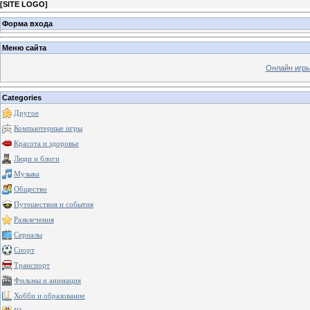
[
SITE LOGO
]
Форма входа
Меню сайта
Онлайн игр
Categories
Другое
Компьютерные игры
Красота и здоровье
Люди и блоги
Музыка
Общество
Путешествия и события
Развлечения
Сериалы
Спорт
Транспорт
Фильмы и анимация
Хобби и образование