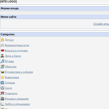
[
SITE LOGO
]
Форма входа
Меню сайта
Онлайн игр
Categories
Другое
Компьютерные игры
Красота и здоровье
Люди и блоги
Музыка
Общество
Путешествия и события
Развлечения
Сериалы
Спорт
Транспорт
Фильмы и анимация
Хобби и образование