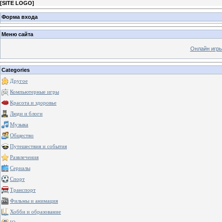
[
SITE LOGO
]
Форма входа
Меню сайта
Онлайн игр
Categories
Другое
Компьютерные игры
Красота и здоровье
Люди и блоги
Музыка
Общество
Путешествия и события
Развлечения
Сериалы
Спорт
Транспорт
Фильмы и анимация
Хобби и образование