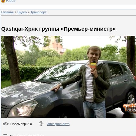
Юмор
Главная
»
Видео
»
Транспорт
Qashqai-Хряк группы «Премьер-министр»
00:05
Просмотры
: 0
Звездное авто