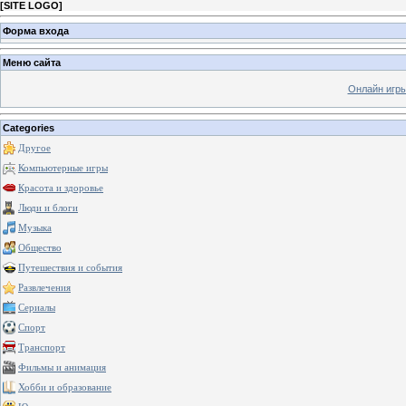
[
SITE LOGO
]
Форма входа
Меню сайта
Онлайн игр
Categories
Другое
Компьютерные игры
Красота и здоровье
Люди и блоги
Музыка
Общество
Путешествия и события
Развлечения
Сериалы
Спорт
Транспорт
Фильмы и анимация
Хобби и образование