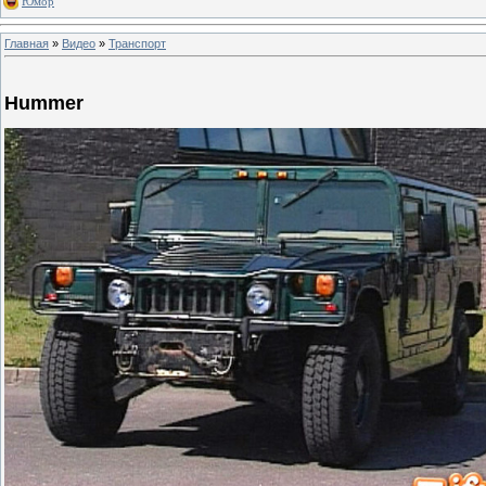
Юмор
Главная
»
Видео
»
Транспорт
Hummer