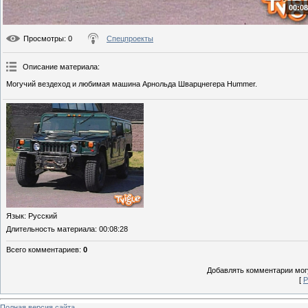
00:08
Просмотры
: 0
Спецпроекты
Описание материала
:
Могучий вездеход и любимая машина Арнольда Шварцнегера Hummer.
Язык
: Русский
Длительность материала
: 00:08:28
Всего комментариев
:
0
Добавлять комментарии могу
[
Р
Полная версия сайта