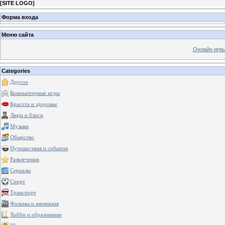
[
SITE LOGO
]
Форма входа
Меню сайта
Онлайн игр
Categories
Другое
Компьютерные игры
Красота и здоровье
Люди и блоги
Музыка
Общество
Путешествия и события
Развлечения
Сериалы
Спорт
Транспорт
Фильмы и анимация
Хобби и образование