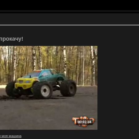
прокачу!
00:01:34
и моя машина