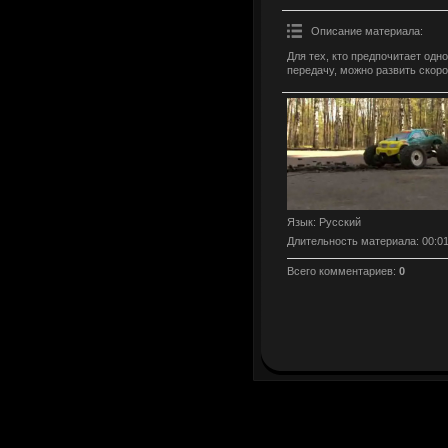
Описание материала
:
Для тех, кто предпочитает од
передачу, можно развить скорос
Язык
: Русский
Длительность материала
: 00:0
Всего комментариев
:
0