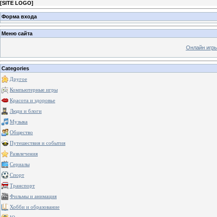
[
SITE LOGO
]
Форма входа
Меню сайта
Онлайн игр
Categories
Другое
Компьютерные игры
Красота и здоровье
Люди и блоги
Музыка
Общество
Путешествия и события
Развлечения
Сериалы
Спорт
Транспорт
Фильмы и анимация
Хобби и образование