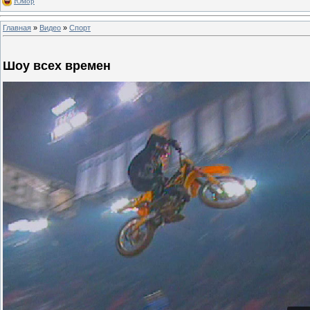
Юмор
Главная
»
Видео
»
Спорт
Шоу всех времен