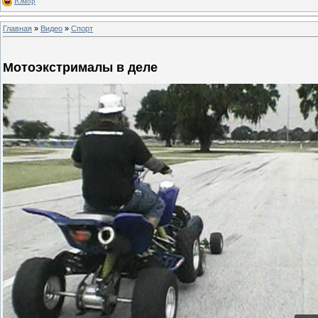
Юмор
Главная
»
Видео
»
Спорт
Мотоэкстрималы в деле