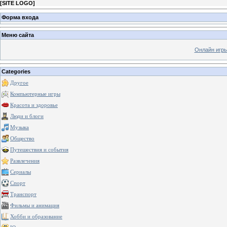
[
SITE LOGO
]
Форма входа
Меню сайта
Онлайн игр
Categories
Другое
Компьютерные игры
Красота и здоровье
Люди и блоги
Музыка
Общество
Путешествия и события
Развлечения
Сериалы
Спорт
Транспорт
Фильмы и анимация
Хобби и образование