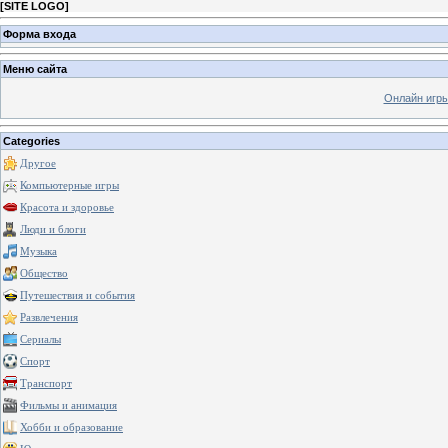
[
SITE LOGO
]
Форма входа
Меню сайта
Онлайн игр
Categories
Другое
Компьютерные игры
Красота и здоровье
Люди и блоги
Музыка
Общество
Путешествия и события
Развлечения
Сериалы
Спорт
Транспорт
Фильмы и анимация
Хобби и образование