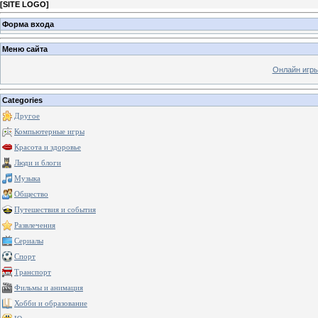
[
SITE LOGO
]
Форма входа
Меню сайта
Онлайн игр
Categories
Другое
Компьютерные игры
Красота и здоровье
Люди и блоги
Музыка
Общество
Путешествия и события
Развлечения
Сериалы
Спорт
Транспорт
Фильмы и анимация
Хобби и образование