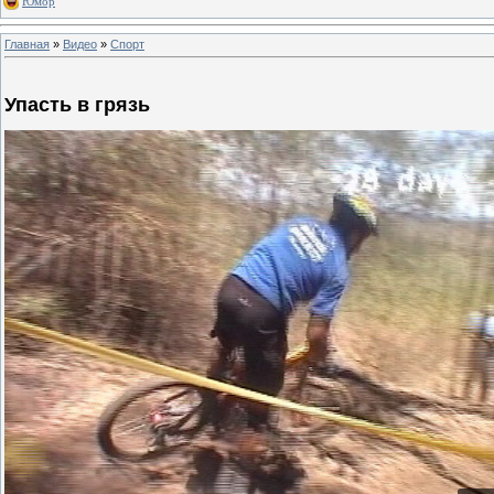
Юмор
Главная
»
Видео
»
Спорт
Упасть в грязь