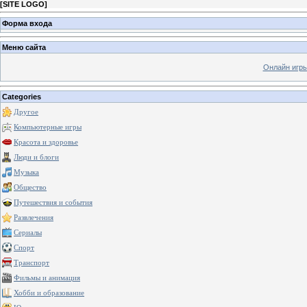
[
SITE LOGO
]
Форма входа
Меню сайта
Онлайн игр
Categories
Другое
Компьютерные игры
Красота и здоровье
Люди и блоги
Музыка
Общество
Путешествия и события
Развлечения
Сериалы
Спорт
Транспорт
Фильмы и анимация
Хобби и образование