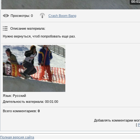
00:01
Просмотры
: 0
Crash Boom Bang
Описание материала
:
Нужно вернуться, чтоб попробовать еще раз.
Язык
: Русский
Длительность материала
: 00:01:00
Всего комментариев
:
0
Добавлять комментарии могу
[
Р
Полная версия сайта