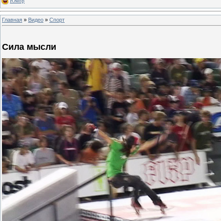
Юмор
Главная
»
Видео
»
Спорт
Сила мысли