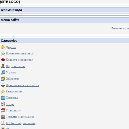
[
SITE LOGO
]
Форма входа
Меню сайта
Онлайн игр
Categories
Другое
Компьютерные игры
Красота и здоровье
Люди и блоги
Музыка
Общество
Путешествия и события
Развлечения
Сериалы
Спорт
Транспорт
Фильмы и анимация
Хобби и образование