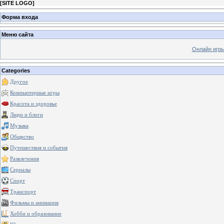
[
SITE LOGO
]
Форма входа
Меню сайта
Онлайн игр
Categories
Другое
Компьютерные игры
Красота и здоровье
Люди и блоги
Музыка
Общество
Путешествия и события
Развлечения
Сериалы
Спорт
Транспорт
Фильмы и анимация
Хобби и образование