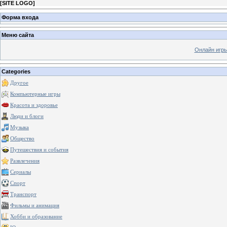
[
SITE LOGO
]
Форма входа
Меню сайта
Онлайн игр
Categories
Другое
Компьютерные игры
Красота и здоровье
Люди и блоги
Музыка
Общество
Путешествия и события
Развлечения
Сериалы
Спорт
Транспорт
Фильмы и анимация
Хобби и образование