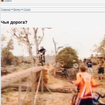
Юмор
Главная
»
Видео
»
Спорт
Чья дорога?