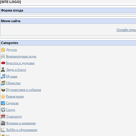
[
SITE LOGO
]
Форма входа
Меню сайта
Онлайн игр
Categories
Другое
Компьютерные игры
Красота и здоровье
Люди и блоги
Музыка
Общество
Путешествия и события
Развлечения
Сериалы
Спорт
Транспорт
Фильмы и анимация
Хобби и образование