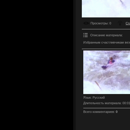
Просмотры
: 0
Cr
Описание материала
:
Избранным счастливчикам везет
Язык
: Русский
Длительность материала
: 00:0
Всего комментариев
:
0