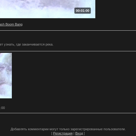
00:01:00
ash Boom Bang
 узнать, где заканчивается река.
1:00
Добавлять комментарии могут только зарегистрированные пользователи.
[
Регистрация
|
Вход
]