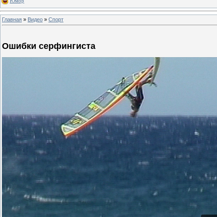
Юмор
Главная
»
Видео
»
Спорт
Ошибки серфингиста