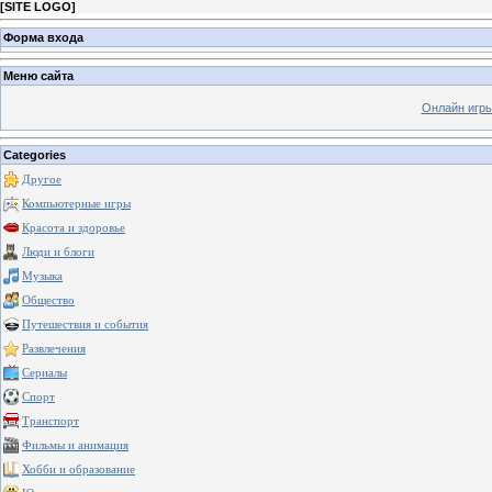
[
SITE LOGO
]
Форма входа
Меню сайта
Онлайн игр
Categories
Другое
Компьютерные игры
Красота и здоровье
Люди и блоги
Музыка
Общество
Путешествия и события
Развлечения
Сериалы
Спорт
Транспорт
Фильмы и анимация
Хобби и образование