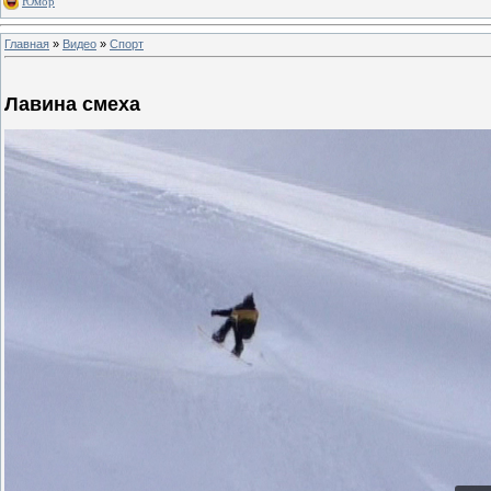
Юмор
Главная
»
Видео
»
Спорт
Лавина смеха