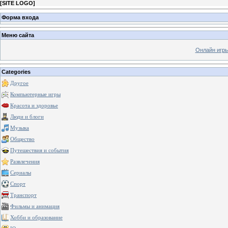
[
SITE LOGO
]
Форма входа
Меню сайта
Онлайн игр
Categories
Другое
Компьютерные игры
Красота и здоровье
Люди и блоги
Музыка
Общество
Путешествия и события
Развлечения
Сериалы
Спорт
Транспорт
Фильмы и анимация
Хобби и образование