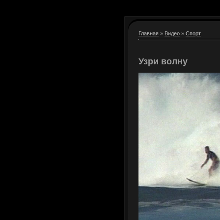
Главная
»
Видео
»
Спорт
Узри волну