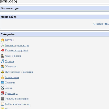
[
SITE LOGO
]
Форма входа
Меню сайта
Онлайн игр
Categories
Другое
Компьютерные игры
Красота и здоровье
Люди и блоги
Музыка
Общество
Путешествия и события
Развлечения
Сериалы
Спорт
Транспорт
Фильмы и анимация
Хобби и образование