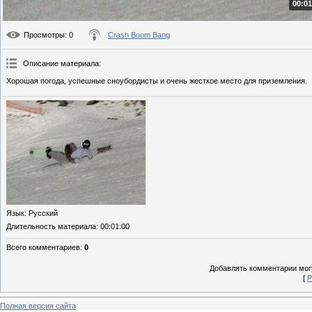
00:01
Просмотры
: 0
Crash Boom Bang
Описание материала
:
Хорошая погода, успешные сноубордисты и очень жесткое место для приземления.
Язык
: Русский
Длительность материала
: 00:01:00
Всего комментариев
:
0
Добавлять комментарии могу
[
Р
Полная версия сайта