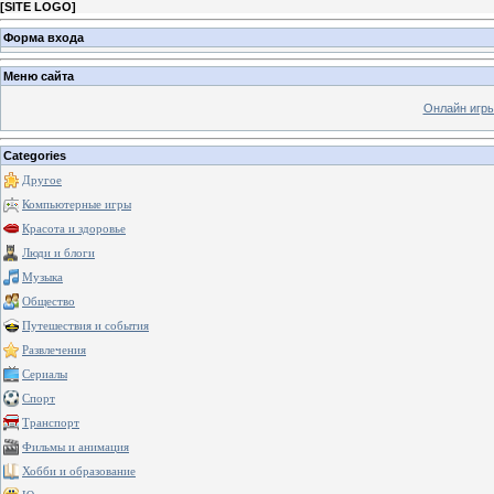
[
SITE LOGO
]
Форма входа
Меню сайта
Онлайн игр
Categories
Другое
Компьютерные игры
Красота и здоровье
Люди и блоги
Музыка
Общество
Путешествия и события
Развлечения
Сериалы
Спорт
Транспорт
Фильмы и анимация
Хобби и образование