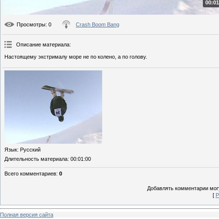
00:01
Просмотры
: 0
Crash Boom Bang
Описание материала
:
Настоящему экстрималу море не по колено, а по голову.
Язык
: Русский
Длительность материала
: 00:01:00
Всего комментариев
:
0
Добавлять комментарии могу
[
Р
Полная версия сайта