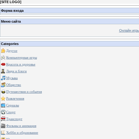
[
SITE LOGO
]
Форма входа
Меню сайта
Онлайн игр
Categories
Другое
Компьютерные игры
Красота и здоровье
Люди и блоги
Музыка
Общество
Путешествия и события
Развлечения
Сериалы
Спорт
Транспорт
Фильмы и анимация
Хобби и образование