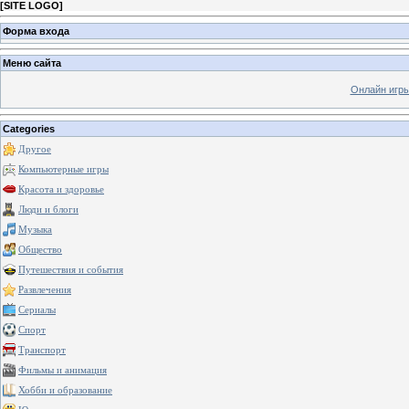
[
SITE LOGO
]
Форма входа
Меню сайта
Онлайн игр
Categories
Другое
Компьютерные игры
Красота и здоровье
Люди и блоги
Музыка
Общество
Путешествия и события
Развлечения
Сериалы
Спорт
Транспорт
Фильмы и анимация
Хобби и образование