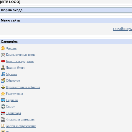
[
SITE LOGO
]
Форма входа
Меню сайта
Онлайн игр
Categories
Другое
Компьютерные игры
Красота и здоровье
Люди и блоги
Музыка
Общество
Путешествия и события
Развлечения
Сериалы
Спорт
Транспорт
Фильмы и анимация
Хобби и образование