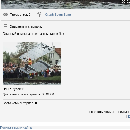
00:01
Просмотры
: 0
Crash Boom Bang
Описание материала
:
Опасный спуск на воду на крыльях и без.
Язык
: Русский
Длительность материала
: 00:01:00
Всего комментариев
:
0
Добавлять комментарии могу
[
Р
Полная версия сайта