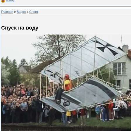
Юмор
Главная
»
Видео
»
Спорт
Спуск на воду