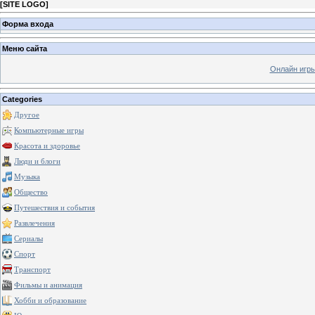
[
SITE LOGO
]
Форма входа
Меню сайта
Онлайн игр
Categories
Другое
Компьютерные игры
Красота и здоровье
Люди и блоги
Музыка
Общество
Путешествия и события
Развлечения
Сериалы
Спорт
Транспорт
Фильмы и анимация
Хобби и образование