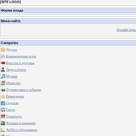
[
SITE LOGO
]
Форма входа
Меню сайта
Онлайн игр
Categories
Другое
Компьютерные игры
Красота и здоровье
Люди и блоги
Музыка
Общество
Путешествия и события
Развлечения
Сериалы
Спорт
Транспорт
Фильмы и анимация
Хобби и образование