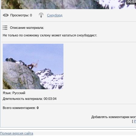
00:03
Просмотры
: 0
Сноуборд
Описание материала
:
Не только по снежному склону может кататься сноубордист.
Язык
: Русский
Длительность материала
: 00:03:04
Всего комментариев
:
0
Добавлять комментарии могу
[
Р
Полная версия сайта