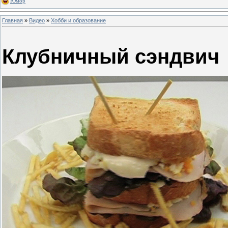
Юмор
Главная
»
Видео
»
Хобби и образование
Клубничный сэндвич