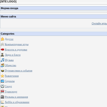
[
SITE LOGO
]
Форма входа
Меню сайта
Онлайн игр
Categories
Другое
Компьютерные игры
Красота и здоровье
Люди и блоги
Музыка
Общество
Путешествия и события
Развлечения
Сериалы
Спорт
Транспорт
Фильмы и анимация
Хобби и образование