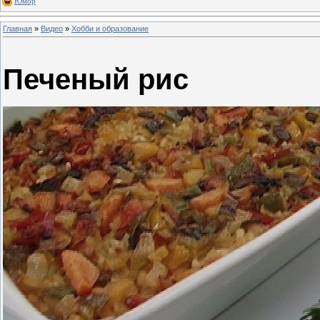
Юмор
Главная
»
Видео
»
Хобби и образование
Печеный рис