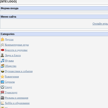
[
SITE LOGO
]
Форма входа
Меню сайта
Онлайн игр
Categories
Другое
Компьютерные игры
Красота и здоровье
Люди и блоги
Музыка
Общество
Путешествия и события
Развлечения
Сериалы
Спорт
Транспорт
Фильмы и анимация
Хобби и образование