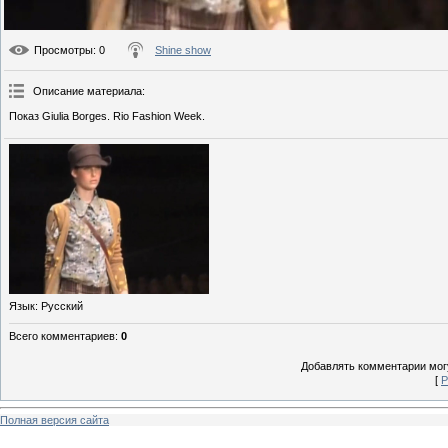
Просмотры
: 0
Shine show
Описание материала
:
Показ Giulia Borges. Rio Fashion Week.
Язык
: Русский
Всего комментариев
:
0
Добавлять комментарии могу
[
Р
Полная версия сайта