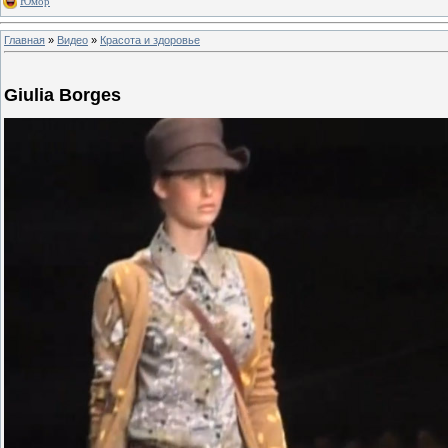
Юмор
Главная
»
Видео
»
Красота и здоровье
Giulia Borges