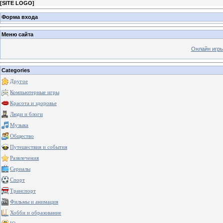
[
SITE LOGO
]
Форма входа
Меню сайта
Онлайн игр
Categories
Другое
Компьютерные игры
Красота и здоровье
Люди и блоги
Музыка
Общество
Путешествия и события
Развлечения
Сериалы
Спорт
Транспорт
Фильмы и анимация
Хобби и образование