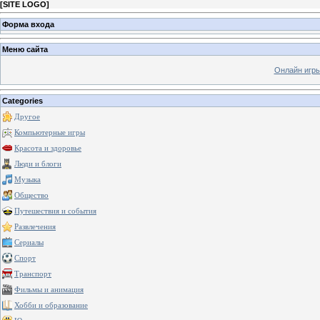
[
SITE LOGO
]
Форма входа
Меню сайта
Онлайн игр
Categories
Другое
Компьютерные игры
Красота и здоровье
Люди и блоги
Музыка
Общество
Путешествия и события
Развлечения
Сериалы
Спорт
Транспорт
Фильмы и анимация
Хобби и образование