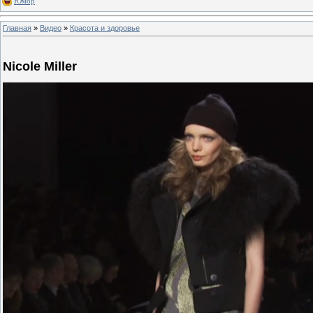
Юмор
Главная
»
Видео
»
Красота и здоровье
Nicole Miller