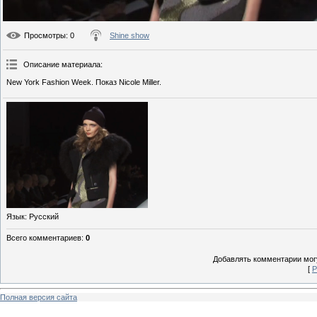
Просмотры
: 0
Shine show
Описание материала
:
New York Fashion Week. Показ Nicole Miller.
Язык
: Русский
Всего комментариев
:
0
Добавлять комментарии могу
[
Р
Полная версия сайта