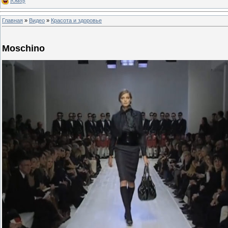
Юмор
Главная
»
Видео
»
Красота и здоровье
Moschino