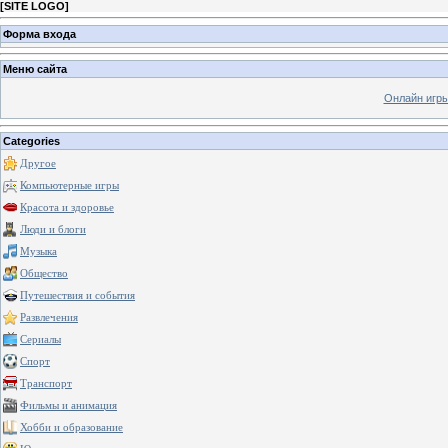
[
SITE LOGO
]
Форма входа
Меню сайта
Онлайн игр
Categories
Другое
Компьютерные игры
Красота и здоровье
Люди и блоги
Музыка
Общество
Путешествия и события
Развлечения
Сериалы
Спорт
Транспорт
Фильмы и анимация
Хобби и образование