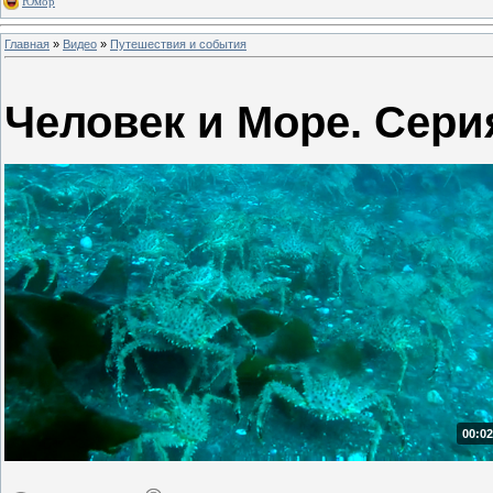
Юмор
Главная
»
Видео
»
Путешествия и события
Человек и Море. Сери
00:02