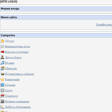
[
SITE LOGO
]
Форма входа
Меню сайта
Онлайн игр
Categories
Другое
Компьютерные игры
Красота и здоровье
Люди и блоги
Музыка
Общество
Путешествия и события
Развлечения
Сериалы
Спорт
Транспорт
Фильмы и анимация
Хобби и образование