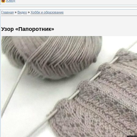
Юмор
Главная
»
Видео
»
Хобби и образование
Узор «Папоротник»