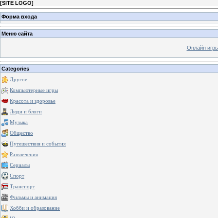
[
SITE LOGO
]
Форма входа
Меню сайта
Онлайн игр
Categories
Другое
Компьютерные игры
Красота и здоровье
Люди и блоги
Музыка
Общество
Путешествия и события
Развлечения
Сериалы
Спорт
Транспорт
Фильмы и анимация
Хобби и образование