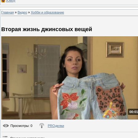
Юмор
Главная
»
Видео
»
Хобби и образование
Вторая жизнь джинсовых вещей
00:01
Просмотры
: 0
PROделки