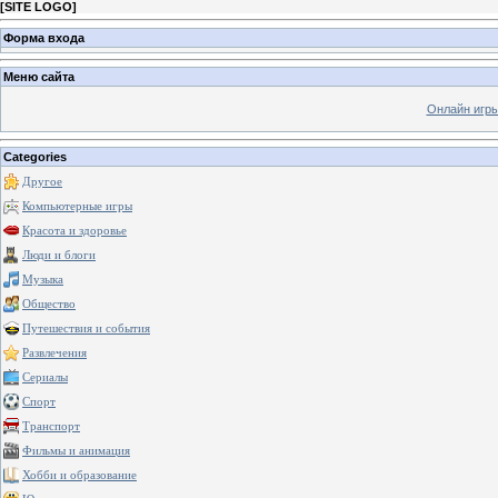
[
SITE LOGO
]
Форма входа
Меню сайта
Онлайн игр
Categories
Другое
Компьютерные игры
Красота и здоровье
Люди и блоги
Музыка
Общество
Путешествия и события
Развлечения
Сериалы
Спорт
Транспорт
Фильмы и анимация
Хобби и образование