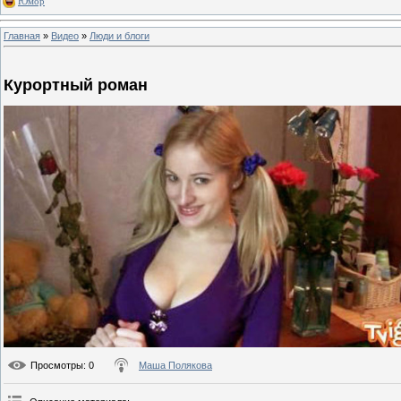
Юмор
Главная
»
Видео
»
Люди и блоги
Курортный роман
Просмотры
: 0
Маша Полякова