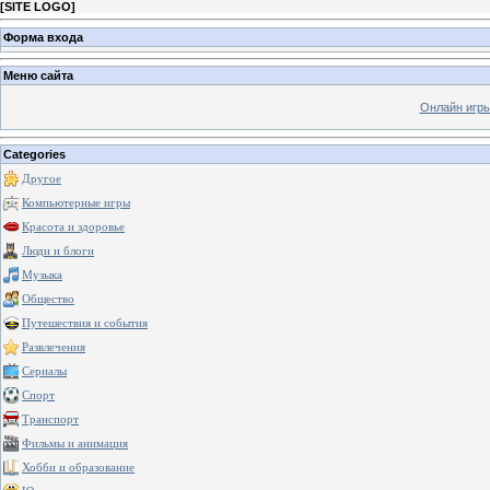
[
SITE LOGO
]
Форма входа
Меню сайта
Онлайн игр
Categories
Другое
Компьютерные игры
Красота и здоровье
Люди и блоги
Музыка
Общество
Путешествия и события
Развлечения
Сериалы
Спорт
Транспорт
Фильмы и анимация
Хобби и образование