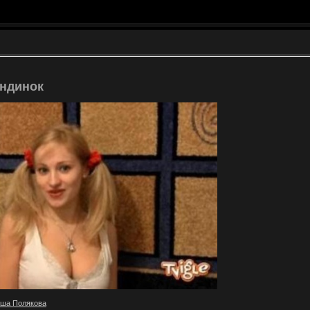
ондинок
ша Полякова