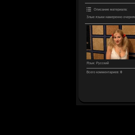
Описание материала
:
Злые языки намеренно очерняю
Язык
: Русский
Всего комментариев
:
0