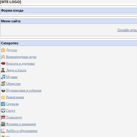
[
SITE LOGO
]
Форма входа
Меню сайта
Онлайн игр
Categories
Другое
Компьютерные игры
Красота и здоровье
Люди и блоги
Музыка
Общество
Путешествия и события
Развлечения
Сериалы
Спорт
Транспорт
Фильмы и анимация
Хобби и образование