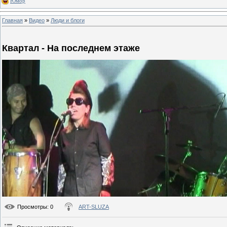
Юмор
Главная
»
Видео
»
Люди и блоги
Квартал - На последнем этаже
Просмотры
: 0
ART-SLUZA