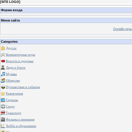
[
SITE LOGO
]
Форма входа
Меню сайта
Онлайн игр
Categories
Другое
Компьютерные игры
Красота и здоровье
Люди и блоги
Музыка
Общество
Путешествия и события
Развлечения
Сериалы
Спорт
Транспорт
Фильмы и анимация
Хобби и образование