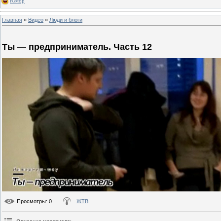
Юмор
Главная
»
Видео
»
Люди и блоги
Ты — предприниматель. Часть 12
Просмотры
: 0
ЖТВ