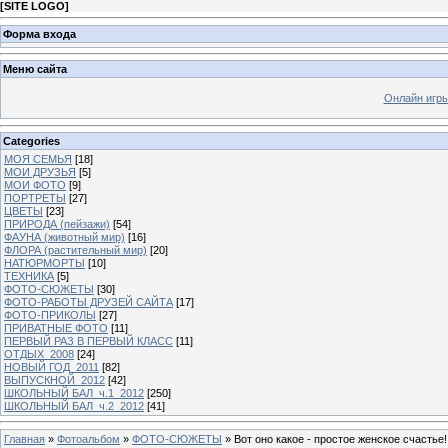
[
SITE LOGO
]
Форма входа
Меню сайта
Онлайн игр
Categories
МОЯ СЕМЬЯ
[18]
МОИ ДРУЗЬЯ
[5]
МОИ ФОТО
[9]
ПОРТРЕТЫ
[27]
ЦВЕТЫ
[23]
ПРИРОДА (пейзажи)
[54]
ФАУНА (животный мир)
[16]
ФЛОРА (растительный мир)
[20]
НАТЮРМОРТЫ
[10]
ТЕХНИКА
[5]
ФОТО-СЮЖЕТЫ
[30]
ФОТО-РАБОТЫ ДРУЗЕЙ САЙТА
[17]
ФОТО-ПРИКОЛЫ
[27]
ПРИВАТНЫЕ ФОТО
[11]
ПЕРВЫЙ РАЗ В ПЕРВЫЙ КЛАСС
[11]
ОТДЫХ_2008
[24]
НОВЫЙ ГОД_2011
[82]
ВЫПУСКНОЙ_2012
[42]
ШКОЛЬНЫЙ БАЛ_ч.1_2012
[250]
ШКОЛЬНЫЙ БАЛ_ч.2_2012
[41]
Главная
»
Фотоальбом
»
ФОТО-СЮЖЕТЫ
» Вот оно какое - простое женское счастье!.