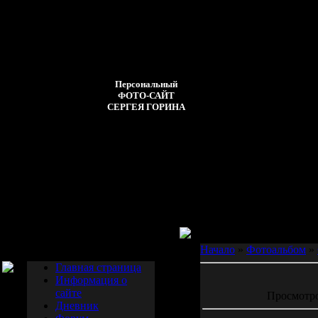
Суббота
08.08.2026
08:35
Персональный
ФОТО-САЙТ
СЕРГЕЯ ГОРИНА
Приветствую Вас
Гость
Меню сайта
Начало
»
Фотоальбом
»
Главная страница
Информация о
сайте
Просмотров
Дневник