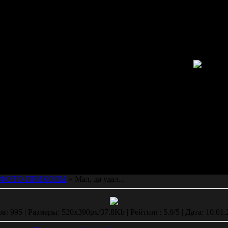
ФОТО-ПРИКОЛЫ
» Мал, да удал...
: 995 | Размеры: 520x390px/37.8Kb | Рейтинг: 5.0/5 | Дата: 10.01.