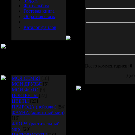
Форум
Фотоальбом
Гостевая книга
Обратная связь
Каталог файлов
Альбомы
Всего комментариев:
0
Доб
МОЯ СЕМЬЯ
[18]
МОИ ДРУЗЬЯ
[5]
МОИ ФОТО
[9]
ПОРТРЕТЫ
[27]
ЦВЕТЫ
[23]
ПРИРОДА (пейзажи)
[54]
ФАУНА (животный мир)
[16]
ФЛОРА (растительный
мир)
[20]
НАТЮРМОРТЫ
[10]