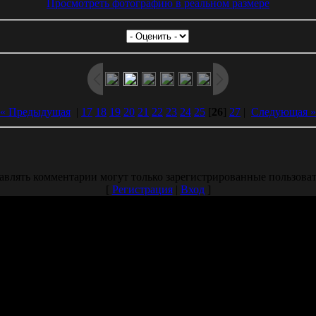
Просмотреть фотографию в реальном размере
« Предыдущая
|
17
18
19
20
21
22
23
24
25
[
26
]
27
|
Следующая »
авлять комментарии могут только зарегистрированные пользоват
[
Регистрация
|
Вход
]