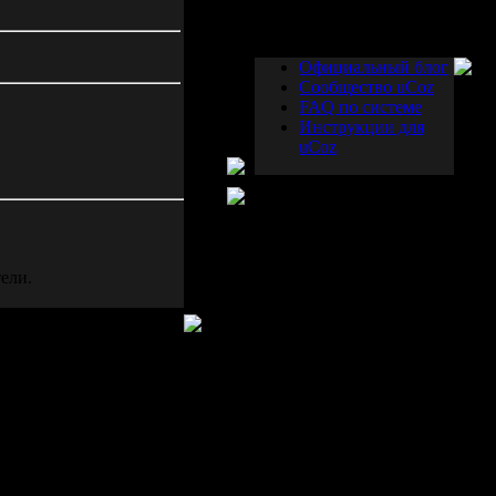
Друзья сайта
Официальный блог
Сообщество uCoz
FAQ по системе
Инструкции для
uCoz
ели.