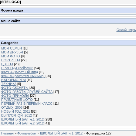
[
SITE LOGO
]
Форма входа
Меню сайта
Онлайн игр
Categories
МОЯ СЕМЬЯ
[18]
МОИ ДРУЗЬЯ
[5]
МОИ ФОТО
[9]
ПОРТРЕТЫ
[27]
ЦВЕТЫ
[23]
ПРИРОДА (пейзажи)
[54]
ФАУНА (животный мир)
[16]
ФЛОРА (растительный мир)
[20]
НАТЮРМОРТЫ
[10]
ТЕХНИКА
[5]
ФОТО-СЮЖЕТЫ
[30]
ФОТО-РАБОТЫ ДРУЗЕЙ САЙТА
[17]
ФОТО-ПРИКОЛЫ
[27]
ПРИВАТНЫЕ ФОТО
[11]
ПЕРВЫЙ РАЗ В ПЕРВЫЙ КЛАСС
[11]
ОТДЫХ_2008
[24]
НОВЫЙ ГОД_2011
[82]
ВЫПУСКНОЙ_2012
[42]
ШКОЛЬНЫЙ БАЛ_ч.1_2012
[250]
ШКОЛЬНЫЙ БАЛ_ч.2_2012
[41]
Главная
»
Фотоальбом
»
ШКОЛЬНЫЙ БАЛ_ч.1_2012
» Фотография 127