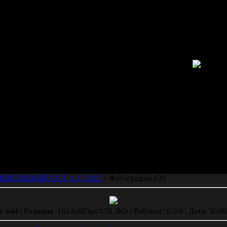
ШКОЛЬНЫЙ БАЛ_ч.1_2012
» Фотография 139
 644 | Размеры: 1024x683px/170.3Kb | Рейтинг: 0.0/0 | Дата: 30.06