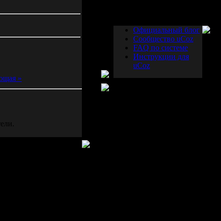
Друзья сайта
Официальный блог
Сообщество uCoz
FAQ по системе
Инструкции для
uCoz
ющая »
ели.