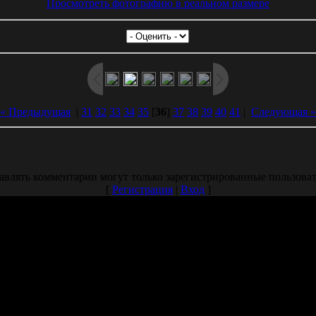
Просмотреть фотографию в реальном размере
« Предыдущая
|
31
32
33
34
35
[
36
]
37
38
39
40
41
|
Следующая »
авлять комментарии могут только зарегистрированные пользоват
[
Регистрация
|
Вход
]