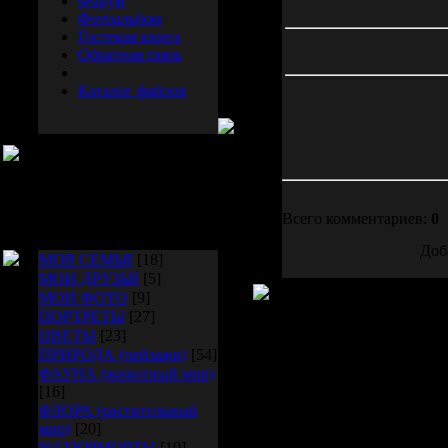
Форум
Фотоальбом
Гостевая книга
Обратная связь
Каталог файлов
Альбомы
Всего комментариев:
0
Доб
МОЯ СЕМЬЯ
[18]
МОИ ДРУЗЬЯ
[5]
МОИ ФОТО
[9]
ПОРТРЕТЫ
[27]
ЦВЕТЫ
[23]
ПРИРОДА (пейзажи)
[54]
ФАУНА (животный мир)
[16]
ФЛОРА (растительный
мир)
[20]
НАТЮРМОРТЫ
[10]